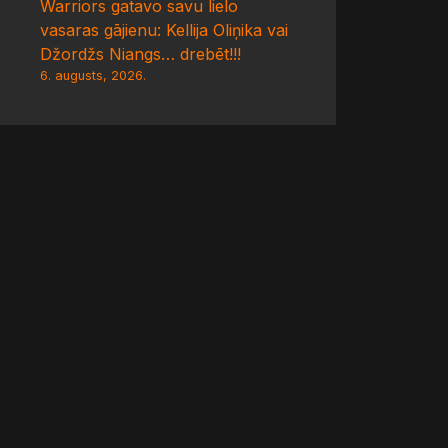
Warriors gatavo savu lielo
vasaras gājienu: Kellija Oliņika vai
Džordžs Niangs… drebēt!!!
6. augusts, 2026.