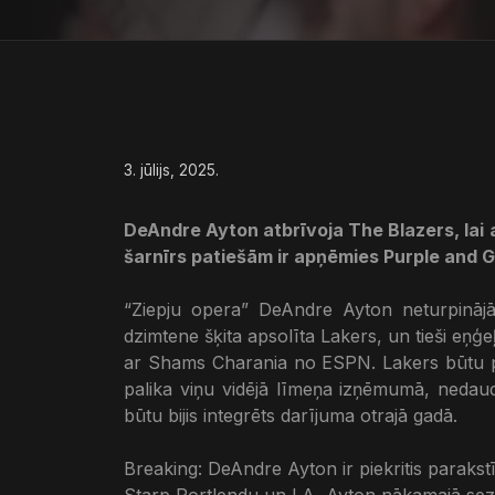
3. jūlijs, 2025.
DeAndre Ayton atbrīvoja The Blazers, lai a
šarnīrs patiešām ir apņēmies Purple and Go
“Ziepju opera” DeAndre Ayton neturpinājās
dzimtene šķita apsolīta Lakers, un tieši eņģ
ar Shams Charania no ESPN. Lakers būtu p
palika viņu vidējā līmeņa izņēmumā, nedaud
būtu bijis integrēts darījuma otrajā gadā.
Breaking: DeAndre Ayton ir piekritis paraks
Starp Portlendu un LA, Ayton nākamajā sez