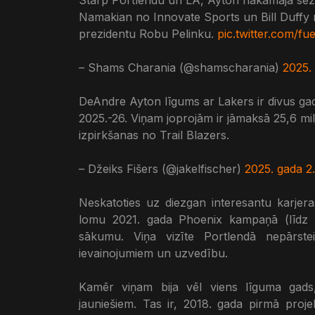
Namakian no Innovate Sports un Bill Duff
prezidentu Robu Pelinku.
pic.twitter.com/f
– Shams Charania (@shamscharania)
2025. 
DeAndre Ayton līgums ar Lakers ir divus ga
2025.-26. Viņam joprojām ir jāmaksā 25,6 mi
izpirkšanas no Trail Blazers.
– Džeiks Fišers (@jakelfischer)
2025. gada 2. 
Neskatoties uz diezgan interesantu karje
lomu 2021. gada Phoenix kampaņā (līdz
sākumu. Viņa vizīte Portlendā nepārstei
ievainojumiem un uzvedību.
Kamēr viņam bija vēl viens līguma gads,
jauniešiem. Tas ir, 2018. gada pirmā proj