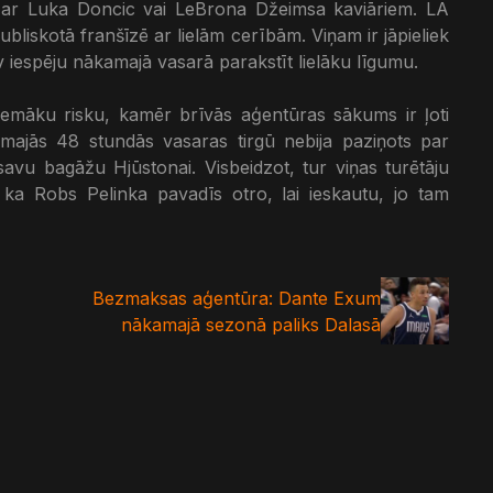
es ar Luka Doncic vai LeBrona Džeimsa kaviāriem. LA
ubliskotā franšīzē ar lielām cerībām. Viņam ir jāpieliek
v iespēju nākamajā vasarā parakstīt lielāku līgumu.
zemāku risku, kamēr brīvās aģentūras sākums ir ļoti
irmajās 48 stundās vasaras tirgū nebija paziņots par
savu bagāžu Hjūstonai. Visbeidzot, tur viņas turētāju
 ka Robs Pelinka pavadīs otro, lai ieskautu, jo tam
Bezmaksas aģentūra: Dante Exum
nākamajā sezonā paliks Dalasā