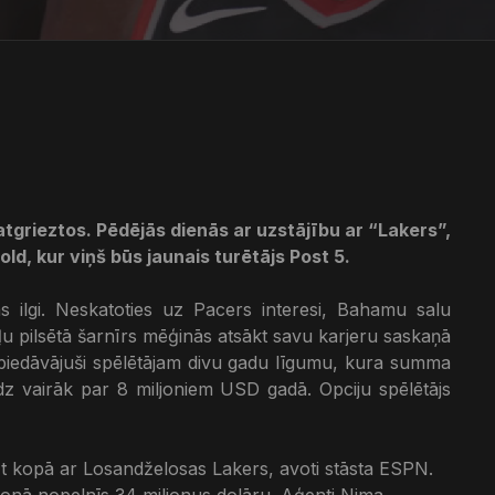
tgrieztos. Pēdējās dienās ar uzstājību ar “Lakers”,
ld, kur viņš būs jaunais turētājs Post 5.
 ilgi. Neskatoties uz Pacers interesi, Bahamu salu
eļu pilsētā šarnīrs mēģinās atsākt savu karjeru saskaņā
iedāvājuši spēlētājam divu gadu līgumu, kura summa
z vairāk par 8 miljoniem USD gadā. Opciju spēlētājs
tīt kopā ar Losandželosas Lakers, avoti stāsta ESPN.
onā nopelnīs 34 miljonus dolāru. Aģenti Nima