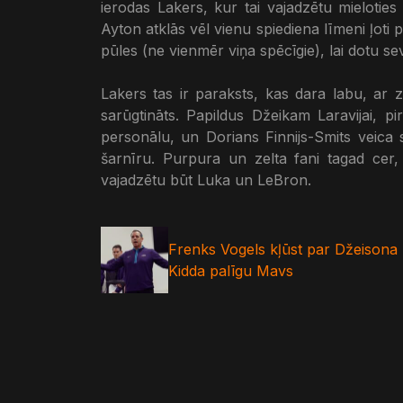
ierodas Lakers, kur tai vajadzētu mieloti
Ayton atklās vēl vienu spiediena līmeni ļoti p
pūles (ne vienmēr viņa spēcīgie), lai dotu se
Lakers tas ir paraksts, kas dara labu, ar 
sarūgtināts. Papildus Džeikam Laravijai, p
personālu, un Dorians Finnijs-Smits veica 
šarnīru. Purpura un zelta fani tagad cer,
vajadzētu būt Luka un LeBron.
Frenks Vogels kļūst par Džeisona
Kidda palīgu Mavs