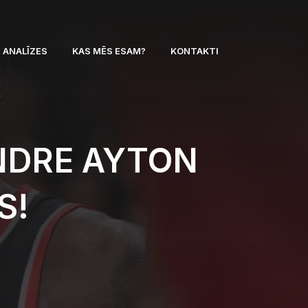
ANALĪZES
KAS MĒS ESAM?
KONTAKTI
NDRE AYTON
S!