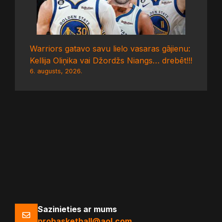
Warriors gatavo savu lielo vasaras gājienu:
Kellija Oliņika vai Džordžs Niangs… drebēt!!!
6. augusts, 2026.
Sazinieties ar mums
probasketball@aol.com