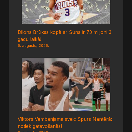
Dilons Brūkss kopā ar Suns ir 73 miljoni 3
gadu laikā!
6. augusts, 2026.
Viktors Vembanjama sveic Spurs Nantērā:
notiek gatavošanās!