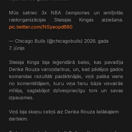
Mūs satriec 3x NBA čempiones un iemīļotās
raidorganizācijas Steisijas Kingas aiziešana.
pic.twitter.com/NSyeopd880
— Chicago Bulls (@chicagobulls) 2026. gada
7. jūnijs
Steisija Kinga bija leģendārā balss, kas pavadīja
Derika Rouza varoņdarbus, un, kad pēdējos gados
komandas rezultāti pasliktinājās, viņš palika viens
no komentētājiem, kuru viņa fanu bāze visvairāk
mīlēja, saglabājot dzīvespriecīgu toni un savas
izpausmes.
Viņš bija skaņu celiņš aiz Derika Rouza lielākajiem
darbiem.