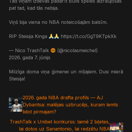
Tad viņam izdevās padarīt Bulls spēles aizraujošas
pat tad, kad tās nebija.
Viņš bija viena no NBA noteicošajām balsīm.
RIP Steisija Kinga
https://t.co/GgT9KTpkXk
— Nico TrashTalk
(@nicolasmeichel)
2026. gada 7. jūnijs
Milzīga doma viņa ģimenei un mīļajiem. Dusi mierā
Steisija!
2026. gada NBA drafta profils — AJ
Dybantsa: malējais uzbrucējs, kuram lemts
lidot pirmajam?
TrashTalk x Unibet konkurss: laimē 2 biļetes,
lai dotos uz Sanantonio, lai redzētu NBA