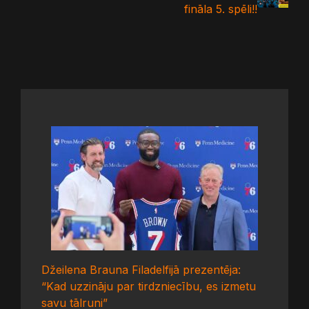
fināla 5. spēli!!
Džeilena Brauna Filadelfijā prezentēja:
“Kad uzzināju par tirdzniecību, es izmetu
savu tālruni”