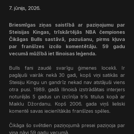
7. jūnijs, 2026.
Briesmīgas ziņas saistībā ar paziņojumu par
Steisijas Kingas, trīskārtējās NBA čempiones
Čikāgas Bulls sastāvā, pazušanu, pirms kļuva
par franšīzes izcilo komentētāju. 59 gadu
vecumā mūžībā iet Ilinoisas leģenda.
Bulls fani zaudē svarīgu ģimenes locekli. Ir
pagājuši vairāk nekā 30 gadi, kopš viņi satikās ar
Steisiju Kingu un gandrīz nekad nav atstājuši viens
otra pusi. 1989. gadā Ilinoisā izstrādātais interjers
noturējās 5 gadus un izcīnīja trīs titulus kopā ar
Maiklu Džordanu. Kopš 2006. gada viņš lieliski
komentē savas iecienītākās franšīzes spēles.
Čikāga šo svētdien paziņojumā presei paziņoja par
viņa nāvi 59 gadu vecumā.