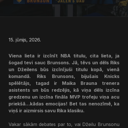
15. jūnijs, 2026.
Viena lieta ir izcīnīt NBA titulu, cita lieta, ja
šogad tevi sauc Brunsons. Jā, tēvs un dēls Riks
un Džeilens būs izcīnījuši titulu kopā, vienā
komandā. Riks Brunsons, bijušais Knicks
spēlētājs, tagad ir Maika Brauna trenera
asistents un būs redzējis, kā viņa dēls izcīna
gredzenu un izcīna fināla MVP trofeju viņa acu
priekšā…kādas emocijas! Bet tas nenozīmē, ka
viņš ir aizmirsis savu Rika klasiku.
Vakar sākām debates par to, vai Džeilu Brunsonu