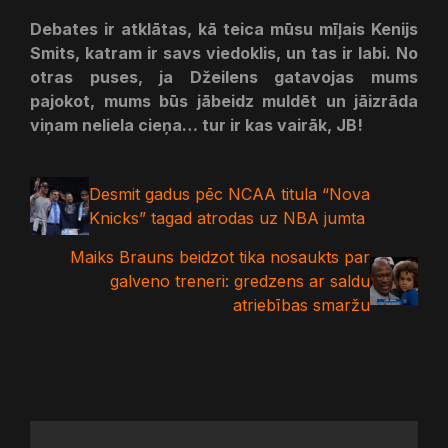
Debates ir atklātas, kā teica mūsu mīļais Kenijs
Smits, katram ir savs viedoklis, un tas ir labi. No
otras puses, ja Džeilens gatavojas mums
pajokot, mums būs jābeidz muldēt un jāizrāda
viņam neliela cieņa… tur ir kas vairāk, JB!
Desmit gadus pēc NCAA titula “Nova
Knicks” tagad atrodas uz NBA jumta
Maiks Brauns beidzot tika nosaukts par
galveno treneri: gredzens ar saldu
atriebības smaržu