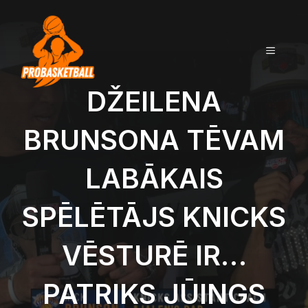
Doties
uz
saturu
IZVĒLN
DŽEILENA
BRUNSONA TĒVAM
LABĀKAIS
SPĒLĒTĀJS KNICKS
VĒSTURĒ IR…
PATRIKS JŪINGS