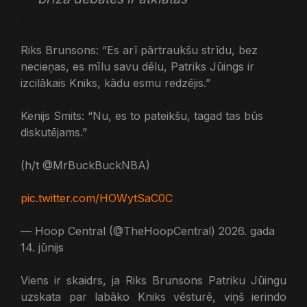
Riks Brunsons: “Es arī pārtraukšu strīdu, bez
necieņas, es mīlu savu dēlu, Patriks Jūings ir
izcilākais Kniks, kādu esmu redzējis.”
Kenijs Smits: “Nu, es to pateikšu, tagad tas būs
diskutējams.”
(h/t @MrBuckBuckNBA)
pic.twitter.com/HOWytSaC0C
— Hoop Central (@TheHoopCentral) 2026. gada
14. jūnijs
Viens ir skaidrs, ja Riks Brunsons Patriku Jūingu
uzskata par labāko Kniks vēsturē, viņš ierindo