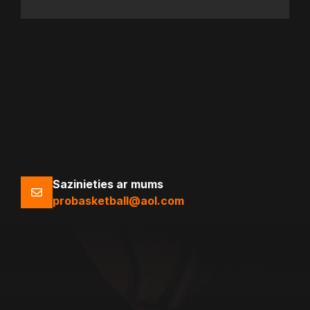
Sazinieties ar mums
probasketball@aol.com