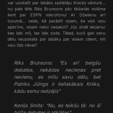
var uzskatīt par labāko spēlētāju Knicks vēsturē…
nu pats tētis Riks Brunsons pēc tikšanās nolēma
lemt par ESPN mikrofonu! Ar Džeilenu arī
tuvumā… veids, kā parādīt viņam, ka viņš viņu
apbrīno, viņam neko nesakot? Jūs zināt teicienu:
kas labi mīl, tas labi soda. Tātad, kurš gan savu
dēlu neuzskata par labāku par visiem citiem, mīl
viņu līdz nāvei?
Riks Brunsons: “Es arī beigšu
debates, nekādas necieņas pret
nevienu, es mīlu savu dēlu, bet
Patriks Jūings ir lieliskākais Kniks,
kādu esmu redzējis”
Kenijs Smits: “Nu, es teikšu tā: no šī
brīža debates ir atklātas”