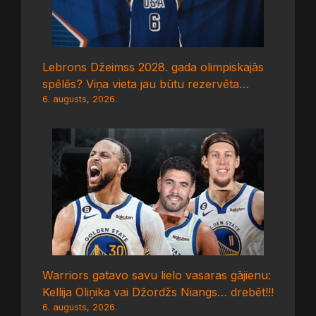
Lebrons Džeimss 2028. gada olimpiskajās
spēlēs? Viņa vieta jau būtu rezervēta…
6. augusts, 2026.
Warriors gatavo savu lielo vasaras gājienu:
Kellija Oliņika vai Džordžs Niangs… drebēt!!!
6. augusts, 2026.