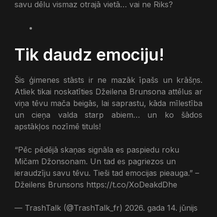
savu dēlu vismaz otrajā vietā… vai ne Riks?
Tik daudz emociju!
Šis ģimenes stāsts ir ne mazāk īpašs un krāšņs.
Atliek tikai noskatīties Džeilena Brunsona attēlus ar
viņa tēvu mača beigās, lai saprastu, kāda mīlestība
un cieņa valda starp abiem… un ko šādos
apstākļos nozīmē tituls!
“Pēc pēdējā skaņas signāla es paspiedu roku
Mičam Džonsonam. Un tad es pagriezos un
ieraudzīju savu tēvu. Tieši tad emocijas pieauga.” –
Džeilens Brunsons https://t.co/XoDeakdDhe
— TrashTalk (@TrashTalk_fr) 2026. gada 14. jūnijs