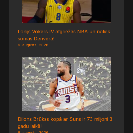
Lonijs Vokers IV atgriežas NBA un noliek
somas Denverā!
6. augusts, 2026.
Dilons Brūkss kopā ar Suns ir 73 miljoni 3
gadu laikā!
6. augusts, 2026.