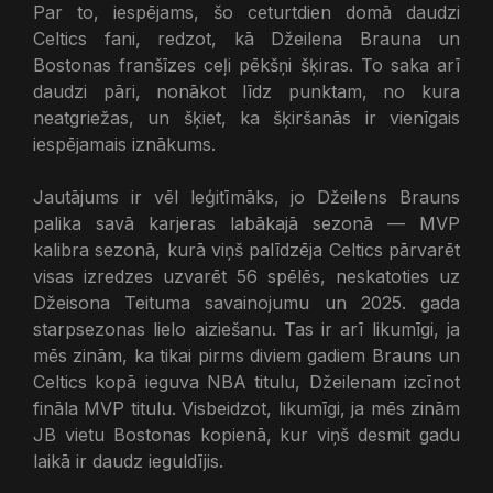
Par to, iespējams, šo ceturtdien domā daudzi
Celtics fani, redzot, kā Džeilena Brauna un
Bostonas franšīzes ceļi pēkšņi šķiras. To saka arī
daudzi pāri, nonākot līdz punktam, no kura
neatgriežas, un šķiet, ka šķiršanās ir vienīgais
iespējamais iznākums.
Jautājums ir vēl leģitīmāks, jo Džeilens Brauns
palika savā karjeras labākajā sezonā — MVP
kalibra sezonā, kurā viņš palīdzēja Celtics pārvarēt
visas izredzes uzvarēt 56 spēlēs, neskatoties uz
Džeisona Teituma savainojumu un 2025. gada
starpsezonas lielo aiziešanu. Tas ir arī likumīgi, ja
mēs zinām, ka tikai pirms diviem gadiem Brauns un
Celtics kopā ieguva NBA titulu, Džeilenam izcīnot
fināla MVP titulu. Visbeidzot, likumīgi, ja mēs zinām
JB vietu Bostonas kopienā, kur viņš desmit gadu
laikā ir daudz ieguldījis.