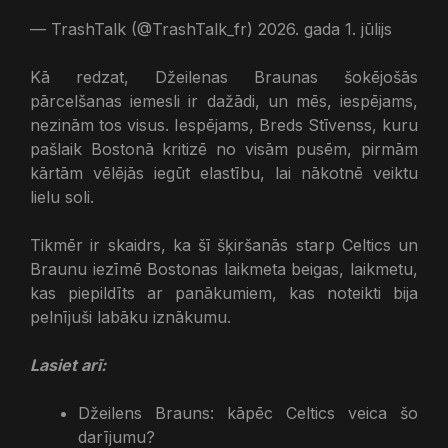
— TrashTalk (@TrashTalk_fr) 2026. gada 1. jūlijs
Kā redzat, Džeilenas Braunas šokējošās
pārcelšanas iemesli ir dažādi, un mēs, iespējams,
nezinām tos visus. Iespējams, Breds Stīvenss, kuru
pašlaik Bostonā kritizē no visām pusēm, pirmām
kārtām vēlējās iegūt elastību, lai nākotnē veiktu
lielu soli.
Tikmēr ir skaidrs, ka šī šķiršanās starp Celtics un
Braunu iezīmē Bostonas laikmeta beigas, laikmetu,
kas piepildīts ar panākumiem, kas noteikti bija
pelnījuši labāku iznākumu.
Lasiet arī:
Džeilens Brauns: kāpēc Celtics veica šo
darījumu?