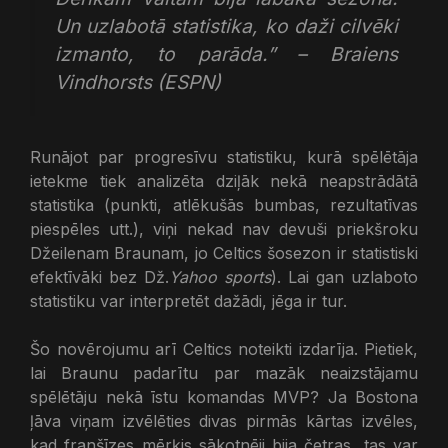
Un uzlabotā statistika, ko daži cilvēki
izmanto, to parāda.” – Braiens
Vindhorsts (
ESPN
)
Runājot par progresīvu statistiku, kurā spēlētāja
ietekme tiek analizēta dziļāk nekā neapstrādātā
statistika (punkti, atlēkušās bumbas, rezultatīvas
piespēles utt.), viņi nekad nav devuši priekšroku
Džeilenam Braunam, jo ​​Celtics šosezon ir statistiski
efektīvāki bez Dž.
Yahoo sports
). Lai gan uzlaboto
statistiku var interpretēt dažādi, jēga ir tur.
Šo novērojumu arī Celtics noteikti izdarīja. Pietiek,
lai Braunu padarītu par mazāk neaizstājamu
spēlētāju nekā īstu komandas MVP? Ja Bostona
ļāva viņam izvēlēties divas pirmās kārtas izvēles,
kad franšīzes mērķis sākotnēji bija četras, tas var