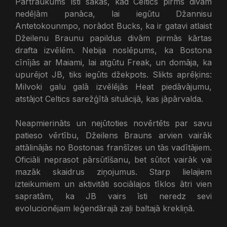
Pārtraukums īsti sākās, kad Celtics pirms divām
nedēļām panāca, lai iegūtu Džannisu
Antetokounmpo, norādot Bucks, ka ir gatavi atlaist
Džeilenu Braunu papildus divām pirmās kārtas
drafta izvēlēm. Nebija noslēpums, ka Bostona
cīnījās ar Maiami, lai atgūtu Freak, un domāja, ka
upurējot JB, tiks iegūts džekpots. Slikts aprēķins:
Milvoki galu galā izvēlējās Heat piedāvājumu,
atstājot Celtics sarežģītā situācijā, kas jāpārvalda.
Neapmierināts un nejūtoties novērtēts par savu
patieso vērtību, Džeilens Brauns arvien vairāk
attālinājās no Bostonas franšīzes un tās vadītājiem.
Oficiāli neprasot pārsūtīšanu, bet sūtot vairāk vai
mazāk skaidrus ziņojumus. Starp lielajiem
izteikumiem un aktivitāti sociālajos tīklos ātri vien
sapratām, ka JB vairs īsti neredz sevi
evolucionējam leģendārajā zaļi baltajā krekliņā.