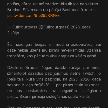
atklāts, dārgs un acīmredzot bija tik ļoti nepiekritis
Bredam Stīvensam un pārējai Bostonas frontei…
pic.twitter.com/9Ie395KRNw
— Fullcourtpass (@Fullcourtpass) 2026. gada
2. jūlijs
Šis nežēlīgais beigas arī mudina aizdomāties, vai
gāzē nebija ūdens jau pirms neveiksmīgās Džanisa
transfēra, kas pēc tam visu apgrieza kājām gaisā.
Džeilens Brauns šogad daudz runāja par viņu,
izmantojot dažādus paziņojumus vietnē Twitch, jo
īpaši tajā, kurā viņš paziņoja, ka 2025.–2026. gada
sezona ir viņa “mīļākā” — pat pirms titula sezonas,
un tas neskatoties uz negaidīto izslēgšanu
pret… Sixers pirmajā izslēgšanas spēļu kārtā.
Daži no Bostonas puses, gan fani, gan novērotāji,