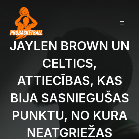
Doties
uz
saturu
IZVĒLN
JAYLEN BROWN UN
CELTICS,
ATTIECĪBAS, KAS
BIJA SASNIEGUŠAS
PUNKTU, NO KURA
NEATGRIEŽAS