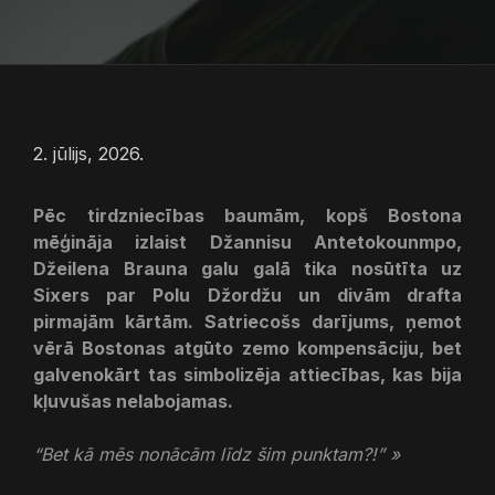
2. jūlijs, 2026.
Pēc tirdzniecības baumām, kopš Bostona
mēģināja izlaist Džannisu Antetokounmpo,
Džeilena Brauna galu galā tika nosūtīta uz
Sixers par Polu Džordžu un divām drafta
pirmajām kārtām. Satriecošs darījums, ņemot
vērā Bostonas atgūto zemo kompensāciju, bet
galvenokārt tas simbolizēja attiecības, kas bija
kļuvušas nelabojamas.
“Bet kā mēs nonācām līdz šim punktam?!” »