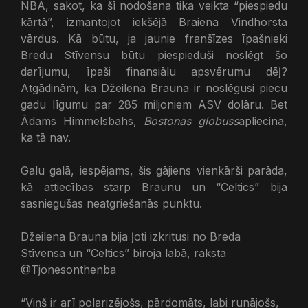
NBA, sakot, ka šī nodošana tika veikta “piespiedu
kārtā”, izmantojot iekšējā Braiena Vindhorsta
vārdus. Kā būtu, ja jaunie franšīzes īpašnieki
Bredu Stīvensu būtu piespieduši noslēgt šo
darījumu, īpaši finansiālu apsvērumu dēļ?
Atgādinām, ka Džeilena Brauna ir noslēgusi piecu
gadu līgumu par 285 miljoniem ASV dolāru. Bet
Ādams Himmelsbahs,
Bostonas globuss
apliecina,
ka tā nav.
Galu galā, iespējams, šis gājiens vienkārši parāda,
kā attiecības starp Braunu un “Celtics” bija
sasniegušas neatgriešanās punktu.
Džeilena Brauna bija ļoti izkritusi no Breda
Stīvensa un “Celtics” biroja labā, raksta
@Tjonesonthenba
“Viņš ir arī polarizējošs, pārdomāts, labi runājošs,