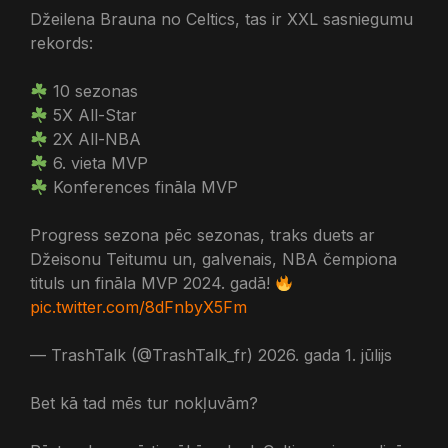
Džeilena Brauna no Celtics, tas ir XXL sasniegumu
rekords:
10 sezonas
5X All-Star
2X All-NBA
6. vieta MVP
Konferences fināla MVP
Progress sezona pēc sezonas, traks duets ar
Džeisonu Teitumu un, galvenais, NBA čempiona
tituls un fināla MVP 2024. gadā!
pic.twitter.com/8dFnbyX5Fm
— TrashTalk (@TrashTalk_fr) 2026. gada 1. jūlijs
Bet kā tad mēs tur nokļuvām?