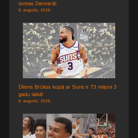
somas Denverā!
6. augusts, 2026.
Dilons Brūkss kopā ar Suns ir 73 miljoni 3
gadu laikā!
6. augusts, 2026.