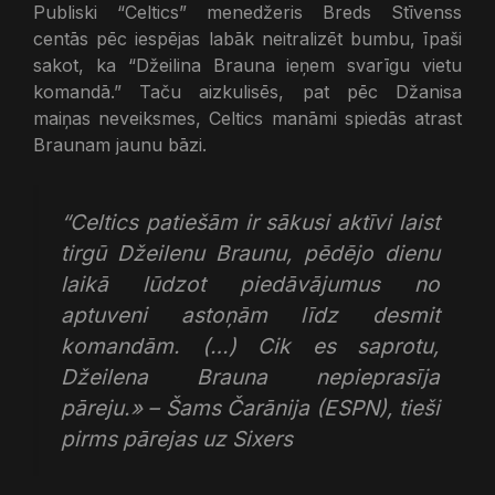
Publiski “Celtics” menedžeris Breds Stīvenss
centās pēc iespējas labāk neitralizēt bumbu, īpaši
sakot, ka “Džeilina Brauna ieņem svarīgu vietu
komandā.” Taču aizkulisēs, pat pēc Džanisa
maiņas neveiksmes, Celtics manāmi spiedās atrast
Braunam jaunu bāzi.
“Celtics patiešām ir sākusi aktīvi laist
tirgū Džeilenu Braunu, pēdējo dienu
laikā lūdzot piedāvājumus no
aptuveni astoņām līdz desmit
komandām. (…) Cik es saprotu,
Džeilena Brauna nepieprasīja
pāreju.» – Šams Čarānija (
ESPN
), tieši
pirms pārejas uz Sixers