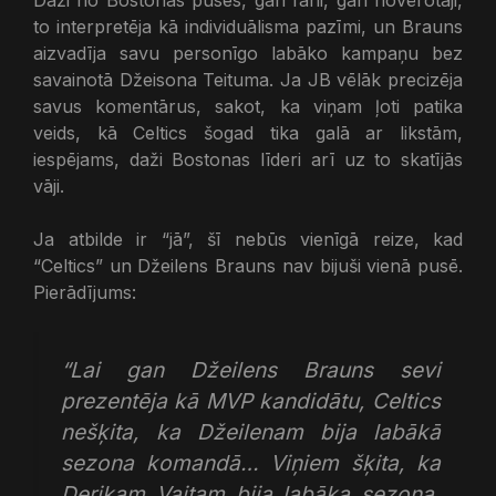
to interpretēja kā individuālisma pazīmi, un Brauns
aizvadīja savu personīgo labāko kampaņu bez
savainotā Džeisona Teituma. Ja JB vēlāk precizēja
savus komentārus, sakot, ka viņam ļoti patika
veids, kā Celtics šogad tika galā ar likstām,
iespējams, daži Bostonas līderi arī uz to skatījās
vāji.
Ja atbilde ir “jā”, šī nebūs vienīgā reize, kad
“Celtics” un Džeilens Brauns nav bijuši vienā pusē.
Pierādījums:
“Lai gan Džeilens Brauns sevi
prezentēja kā MVP kandidātu, Celtics
nešķita, ka Džeilenam bija labākā
sezona komandā… Viņiem šķita, ka
Derikam Vaitam bija labāka sezona.