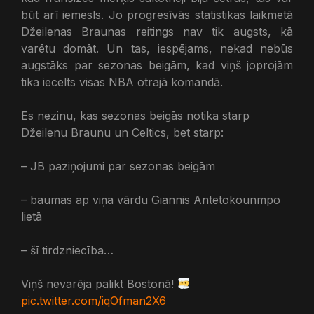
būt arī iemesls. Jo progresīvās statistikas laikmetā
Džeilenas Braunas reitings nav tik augsts, kā
varētu domāt. Un tas, iespējams, nekad nebūs
augstāks par sezonas beigām, kad viņš joprojām
tika iecelts visas NBA otrajā komandā.
Es nezinu, kas sezonas beigās notika starp
Džeilenu Braunu un Celtics, bet starp:
– JB paziņojumi par sezonas beigām
– baumas ap viņa vārdu Giannis Antetokounmpo
lietā
– šī tirdzniecība…
Viņš nevarēja palikt Bostonā!
pic.twitter.com/iqOfman2X6