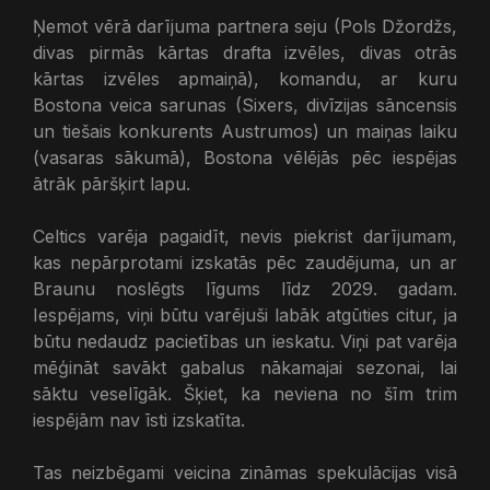
Ņemot vērā darījuma partnera seju (Pols Džordžs,
divas pirmās kārtas drafta izvēles, divas otrās
kārtas izvēles apmaiņā), komandu, ar kuru
Bostona veica sarunas (Sixers, divīzijas sāncensis
un tiešais konkurents Austrumos) un maiņas laiku
(vasaras sākumā), Bostona vēlējās pēc iespējas
ātrāk pāršķirt lapu.
Celtics varēja pagaidīt, nevis piekrist darījumam,
kas nepārprotami izskatās pēc zaudējuma, un ar
Braunu noslēgts līgums līdz 2029. gadam.
Iespējams, viņi būtu varējuši labāk atgūties citur, ja
būtu nedaudz pacietības un ieskatu. Viņi pat varēja
mēģināt savākt gabalus nākamajai sezonai, lai
sāktu veselīgāk. Šķiet, ka neviena no šīm trim
iespējām nav īsti izskatīta.
Tas neizbēgami veicina zināmas spekulācijas visā