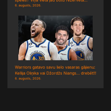
spēlēs? Viņa vieta jau būtu rezervēta…
6. augusts, 2026.
Warriors gatavo savu lielo vasaras gājienu:
Kellija Oliņika vai Džordžs Niangs… drebēt!!!
6. augusts, 2026.