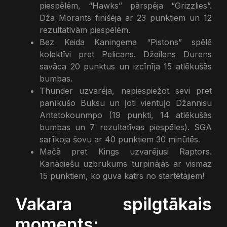
piespēlēm, “Hawks” pārspēja “Grizzlies”.
Dža Morants finišēja ar 23 punktiem un 12
rezultatīvām piespēlēm.
Bez Keida Kaningema “Pistons” spēlē
kolektīvi pret Pelicans. Džeilens Durens
savāca 20 punktus un izcīnīja 15 atlēkušās
bumbas.
Thunder uzvarēja, nepiespiežot sevi pret
panīkušo Buksu un ļoti vientuļo Džannisu
Antetokounmpo (19 punkti, 14 atlēkušās
bumbas un 7 rezultatīvas piespēles). SGA
sarīkoja šovu ar 40 punktiem 30 minūtēs.
Mačā pret Kings uzvarējusi Raptors.
Kanādiešu uzbrukums turpinājās ar vismaz
15 punktiem, ko guva katrs no startētājiem!
Vakara spilgtākais
moments: