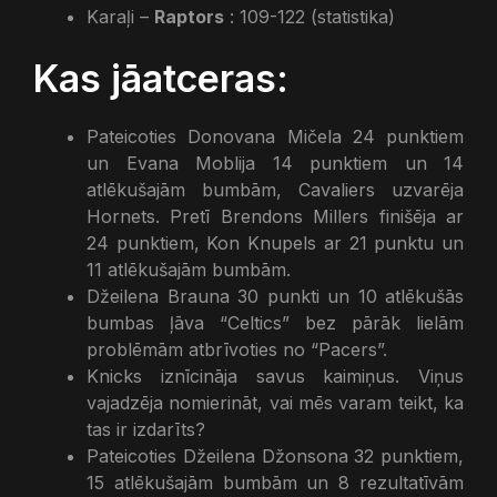
Karaļi –
Raptors
: 109-122 (statistika)
Kas jāatceras:
Pateicoties Donovana Mičela 24 punktiem
un Evana Moblija 14 punktiem un 14
atlēkušajām bumbām, Cavaliers uzvarēja
Hornets. Pretī Brendons Millers finišēja ar
24 punktiem, Kon Knupels ar 21 punktu un
11 atlēkušajām bumbām.
Džeilena Brauna 30 punkti un 10 atlēkušās
bumbas ļāva “Celtics” bez pārāk lielām
problēmām atbrīvoties no “Pacers”.
Knicks iznīcināja savus kaimiņus. Viņus
vajadzēja nomierināt, vai mēs varam teikt, ka
tas ir izdarīts?
Pateicoties Džeilena Džonsona 32 punktiem,
15 atlēkušajām bumbām un 8 rezultatīvām