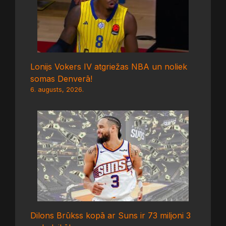
Lonijs Vokers IV atgriežas NBA un noliek
somas Denverā!
6. augusts, 2026.
Dilons Brūkss kopā ar Suns ir 73 miljoni 3