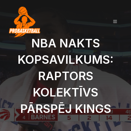
Doties
uz
saturu
IZVĒLN
NBA NAKTS
KOPSAVILKUMS:
RAPTORS
KOLEKTĪVS
PĀRSPĒJ KINGS