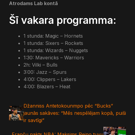
Atrodams Lab kontā
Šī vakara programma:
1 stunda: Magic – Hornets
1 stunda: Sixers – Rockets
1 stunda: Wizards – Nuggets
1:30: Mavericks – Warriors
2h: Vilki – Bulls
3:00: Jazz – Spurs
4:00: Clippers – Lakers
4:00: Blazers – Heat
Džanniss Antetokounmpo pēc “Bucks”
jaunās sakāves: “Mēs nespēlējam kopā, puiši
ir savtīgi”
Franču nakts NBA: Maksims Reino tuvu