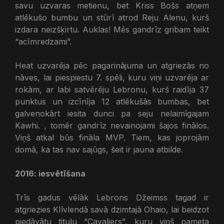
savu uzvaras metienu, bet Kriss Bošs atņem
atlēkušo bumbu un stūrī atrod Reju Alenu, kurš
izdara neizšķirtu. Auklas! Mēs gandrīz gribam teikt
“acīmredzami”.
Heat uzvarēja pēc pagarinājuma un atgriezās no
nāves, lai piespiestu 7. spēli, kuru viņi uzvarēja ar
rokām, ar labi satvērēju Lebronu, kurš raidīja 37
punktus un izcīnīja 12 atlēkušās bumbas, bet
galvenokārt iesita dunci pa seju nelaimīgajam
Kawhi. , tomēr gandrīz nevainojami šajos finālos.
Viņš atkal būs fināla MVP. Tiem, kas joprojām
domā, ka tas nav sajūgs, šeit ir jauna atbilde.
2016: iesvētīšana
Trīs gadus vēlāk Lebrons Džeimss tagad ir
atgriezies Klīvlendā savā dzimtajā Ohaio, lai beidzot
piedāvātu titulu “Cavaliers”, kuru viņš pameta