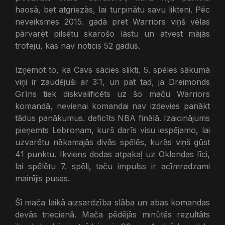
haosā, bet atgriezās, lai turpinātu savu likteni. Pēc
neveiksmes 2015. gadā pret Warriors viņš vēlas
pārvarēt pilsētu skarošo lāstu un atvest mājās
trofeju, kas nav noticis 52 gadus.
Izņemot to, ka Cavs sācies slikti, 5. spēles sākumā
viņi ir zaudējuši ar 3:1, un pat tad, ja Dreimonds
Grīns tiek diskvalificēts uz šo maču Warriors
komandā, nevienai komandai nav izdevies panākt
tādus panākumus. deficīts NBA finālā. Izaicinājums
pieņemts Lebronam, kurš darīs visu iespējamo, lai
uzvarētu nākamajās divās spēlēs, kurās viņš gūst
41 punktu. Ikviens dodas atpakaļ uz Oklendas līci,
lai spēlētu 7. spēli, taču impulss ir acīmredzami
mainījis puses.
Šī mača laikā aizsardzība slāba un abas komandas
devās triecienā. Mača pēdējās minūtēs rezultāts