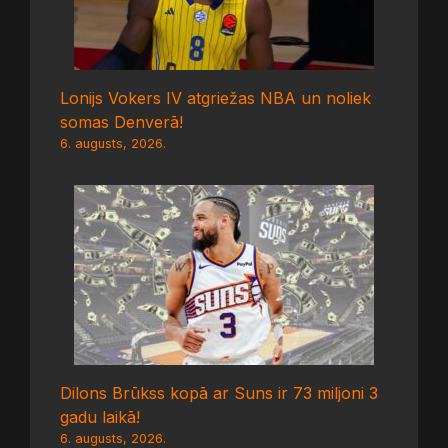
Lonijs Vokers IV atgriežas NBA un noliek
somas Denverā!
6. augusts, 2026.
Dilons Brūkss kopā ar Suns ir 73 miljoni 3
gadu laikā!
6. augusts, 2026.