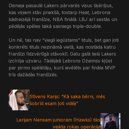
Disneja pasaulē Lakers pārvarēs visus šķēršļus,
kas viņiem stāv priekšā, tostarp Heat, Lebrona
kādreizējā franšīze, NBA finālā. LBJ arī sestās un
pēdējās spēles laikā sasniegs triple-double.
Un nē, tas nav “viegli iegūstams” tituls, bet gan ļoti
konkrēts tituls nezināmā vietā, kas nostāda katru
franšīzi līdzvērtīgā stāvoklī. Galu galā tieši Lakers
izcīnīja uzvaru. Tādējādi Lebrons Džeimss kļūst
par pirmo spēlētāju, kurš ievēlēts par fināla MVP
trīs dažādās franšīzēs.
Stīvens Karijs: “Kā saka bērni, mēs
šobrīd esam ļoti vidēji”
Lerijam Nensam junioram (Hawks) tiks
veikta rokas operācija