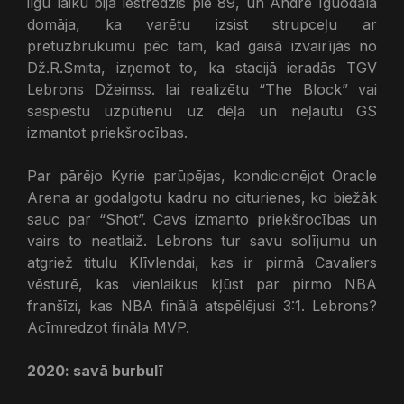
ilgu laiku bija iestrēdzis pie 89, un Andrē Iguodala
domāja, ka varētu izsist strupceļu ar
pretuzbrukumu pēc tam, kad gaisā izvairījās no
Dž.R.Smita, izņemot to, ka stacijā ieradās TGV
Lebrons Džeimss. lai realizētu “The Block” vai
saspiestu uzpūtienu uz dēļa un neļautu GS
izmantot priekšrocības.
Par pārējo Kyrie parūpējas, kondicionējot Oracle
Arena ar godalgotu kadru no citurienes, ko biežāk
sauc par “Shot”. Cavs izmanto priekšrocības un
vairs to neatlaiž. Lebrons tur savu solījumu un
atgriež titulu Klīvlendai, kas ir pirmā Cavaliers
vēsturē, kas vienlaikus kļūst par pirmo NBA
franšīzi, kas NBA finālā atspēlējusi 3:1. Lebrons?
Acīmredzot fināla MVP.
2020: savā burbulī