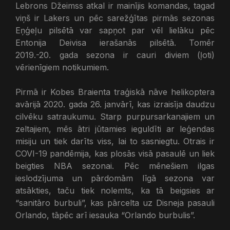
Lebrons Džeimss atkal ir mainījis komandas, tagad
viņš ir Lakers un pēc sarežģītas pirmās sezonas
Eņģeļu pilsētā var sapņot par vēl lielāku pēc
Entonija Deivisa ierašanās pilsētā. Tomēr
2019.-20. gada sezona ir cauri diviem (ļoti)
vērienīgiem notikumiem.
Pirmā ir Kobes Braienta traģiskā nāve helikoptera
avārijā 2020. gada 26. janvārī, kas izraisīja daudzu
cilvēku satraukumu. Starp purpursarkanajiem un
zeltajiem, mēs ātri jūtamies ieguldīti ar leģendas
misiju un tiek darīts viss, lai to sasniegtu. Otrais ir
COVI-19 pandēmija, kas plosās visā pasaulē un liek
beigties NBA sezonai. Pēc mēnešiem ilgas
ieslodzījuma un pārdomām līgā sezona var
atsākties, taču tiek nolemts, ka tā beigsies ar
“sanitāro burbuli”, kas pārcelta uz Disneja pasauli
Orlando, tāpēc arī iesauka “Orlando burbulis”.