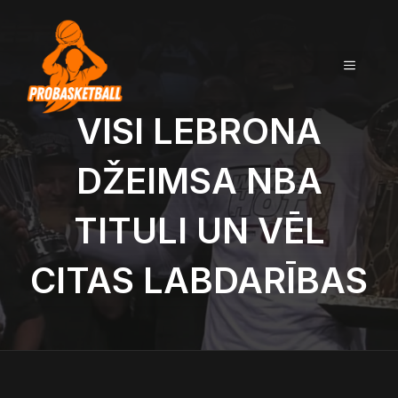
Doties
uz
saturu
IZVĒLN
VISI LEBRONA
DŽEIMSA NBA
TITULI UN VĒL
CITAS LABDARĪBAS