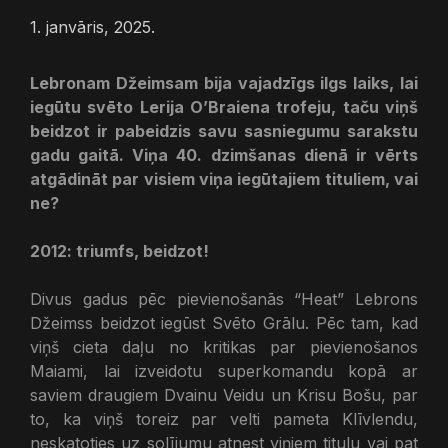
1. janvāris, 2025.
Lebronam Džeimsam bija vajadzīgs ilgs laiks, lai
iegūtu svēto Lerija O’Braiena trofeju, taču viņš
beidzot ir pabeidzis savu sasniegumu sarakstu
gadu gaitā. Viņa 40. dzimšanas dienā ir vērts
atgādināt par visiem viņa iegūtajiem tituliem, vai
ne?
2012: triumfs, beidzot!
Divus gadus pēc pievienošanās “Heat” Lebrons
Džeimss beidzot iegūst Svēto Grālu. Pēc tam, kad
viņš cieta daļu no kritikas par pievienošanos
Maiami, lai izveidotu superkomandu kopā ar
saviem draugiem Dvainu Veidu un Krisu Bošu, par
to, ka viņš toreiz par velti pameta Klīvlendu,
neskatoties uz solījumu atnest viņiem titulu vai pat