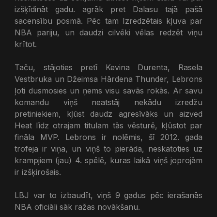
izšķīdināt gadu. agrāk pret Dalasu tajā pašā
sacensību posmā. Pēc tam Izredzētais kļuva par
NBA pariju, un daudzi cilvēki vēlas redzēt viņu
krītot.
Taču, stājoties pretī Kevina Durenta, Rasela
Vestbruka un Džeimsa Hārdena Thunder, Lebrons
ļoti dusmosies un ņems visu savās rokās. Ar savu
komandu viņš neatstāj nekādu izredžu
pretiniekiem, kļūst daudz agresīvāks un aizved
Heat līdz otrajam titulam tās vēsturē, kļūstot par
fināla MVP.
Lebrons ir nolēmis, šī 2012. gada
trofeja ir viņa, un viņš to pierāda, neskatoties uz
krampjiem (jau) 4. spēlē, kuras laikā viņš joprojām
ir izšķirošais.
LBJ var to izbaudīt, viņš 9 gadus pēc ierašanās
NBA oficiāli sāk ražas novākšanu.