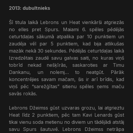
2013: dubultnieks
Šī titula laikā Lebrons un Heat vienkārši atgriezās
no elles pret Spurs. Maiami 6. spēles pēdējās
ceturtdaļas sākumā atpalika par 10 punktiem un
zaudēja vēl par 5 punktiem, kad bija atlikušas
mazāk nekā 30 sekundes. Pēdējās ceturtdaļas laikā
Izredzētais zaudē savu galvas saiti, no kuras viņš
tobrīd nekad nešķīrās, saskaroties ar Timu
Dankanu, un nolemj… to neatgūt. Pārāk
koncentrējies savam mačam, šis ir arī brīdis, kad
viņš pēc “sarežģītas” sitienu spēles ņems maču
savās rokās.
Lebrons Džeimss gūst uzvaras grozu, lai atgrieztu
Heat līdz 2 punktiem, pēc tam Kavi Lenards gūst
tikai vienu soda metienu no diviem un tādējādi atstāj
savu Spurs šautuvē. Lebrons Džeimss netrāpa