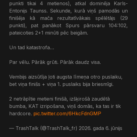
punkti tikai 4 metienos), atkal dominēja Karls-
Entonijs Taunss. Sekunde, kurā viņš pamodās un
finišēja kā mača rezultatīvākais spēlētājs (29
punkti), pat panākot Spurs pārsvaru 104:102,
pateicoties 2+1 minūti pēc beigām.
Un tad katastrofa…
Par vēlu. Pārāk grūti. Pārāk daudz visa.
Vembijs aizsūtīja ļoti augsta līmeņa otro puslaiku,
bet viņa finišs + viņa 1. puslaiks bija briesmīgi.
2 netrāpītie metieni finišā, izšķirošā zaudētā
bumba, KAT izripošana, viņš domās, ka tas ir tik
hardcore.
pic.twitter.com/6HkcFdnGMP
— TrashTalk (@TrashTalk_fr) 2026. gada 6. jūnijs