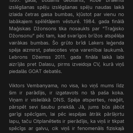
izslēgšanas spēļu izslēgšanas spēļu naudas laikā
izlaida četras gaisa bumbas, kļūstot par vienu no
labākajiem spēlētājiem vēsturē. 1984. gada finālā
Maģiskais Džonsons tika nosaukts par “Traģisko
Džonsonu” pēc tam, kad svarīgos brīžos atspēlēja
vairākas bumbas. Šo grūto brīdi Lakers leģenda
spēja aizmirst, pateicoties viņa varenībai laukumā.
Lebrons Džeimss 2011. gada fināla laikā labi
aizrījās pret Dalasu, pirms izveidoja CV, kurā viņš
piedalās GOAT debatēs.
Viktors Vembanyama, no visa, ko viņš mums līdz
šim ir parādījis, ir izgatavots no tā paša koka.
Viņam ir vislielākā DNS. Spēja atsperties, reaģēt,
pārspēt sevi šaubu priekšā. Jā, jums būs jābūt
garīgi spēcīgam, lai pēc iespējas ātrāk pāršķirtu
lapu, taču Citplanētietis ir pierādījis, ka viņš ir tikpat
spēcīgs ar galvu, cik viņš ir fenomenāls fiziskajā